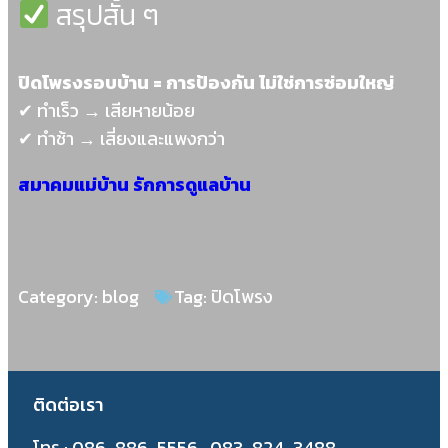
สรุปสั้น ๆ
ปิดโพรงรอบบ้าน = การป้องกัน ไม่ใช่การซ่อมใหญ่
✔ ทำเร็ว → เสียหายน้อย
✔ ทำช้า → เสี่ยงและแพงกว่า
สมาคมแม่บ้าน รักการดูแลบ้าน
Category:
blog
Tag:
ปิดโพรง
ติดต่อเรา
โทร : 086-886-5556 , 083-824-3488