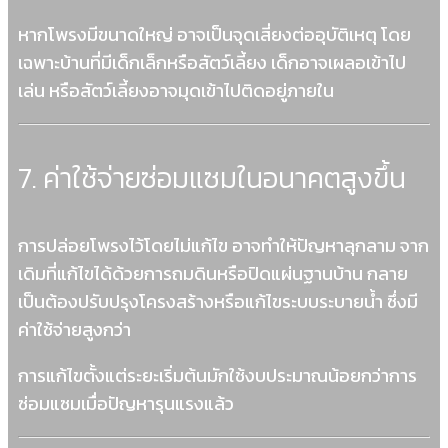
หากโพรงมีขนาดใหญ่ อาจเป็นจุดเสี่ยงต่ออุบัติเหตุ โดย
เฉพาะบ้านที่มีเด็กเล็กหรือสัตว์เลี้ยง เด็กอาจเผลอเข้าไป
เล่น หรือสัตว์เลี้ยงอาจมุดเข้าไปติดอยู่ภายใน
7. ค่าใช้จ่ายซ่อมแซมในอนาคตสูงขึ้น
การปล่อยโพรงไว้โดยไม่แก้ไข อาจทำให้ปัญหาลุกลาม จาก
เดิมที่แก้ไขได้ด้วยการถมดินหรือปิดแผ่นฐานบ้าน กลาย
เป็นต้องปรับปรุงโครงสร้างหรือแก้ไขระบบระบายน้ำ ซึ่งมี
ค่าใช้จ่ายสูงกว่า
การแก้ไขตั้งแต่ระยะเริ่มต้นมักใช้งบประมาณน้อยกว่าการ
ซ่อมแซมเมื่อปัญหารุนแรงแล้ว