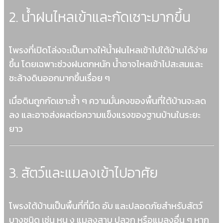
2. น้ำฝนไหลเข้าและกัดเซาะมากขึ้น
โพรงที่เปิดโล่งจะเป็นทางให้น้ำฝนไหลเข้าไปใต้บ้านได้ง่าย
ขึ้น โดยเฉพาะช่วงฝนตกหนัก น้ำอาจไหลเข้าไปสะสมและ
ชะล้างดินออกมากขึ้นเรื่อย ๆ
เมื่อดินถูกกัดเซาะซ้ำ ๆ ความมั่นคงของพื้นที่ใต้บ้านจะลด
ลง และอาจส่งผลต่อความแข็งแรงของฐานบ้านในระยะ
ยาว
3. สัตว์และแมลงเข้าไปอาศัย
โพรงใต้บ้านเป็นพื้นที่ที่มืด อับ และปลอดภัยสำหรับสัตว์
บางชนิด เช่น หนู งู แมลงสาบ ปลวก หรือแมลงอื่น ๆ หาก