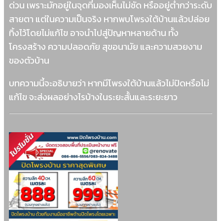
ด่วน เพราะมักอยู่ในจุดที่มองเห็นไม่ชัด หรืออยู่ต่ำกว่าระดับ
สายตา แต่ในความเป็นจริง หากพบโพรงใต้บ้านแล้วปล่อย
ทิ้งไว้โดยไม่แก้ไข อาจนำไปสู่ปัญหาหลายด้าน ทั้ง
โครงสร้าง ความปลอดภัย สุขอนามัย และความสวยงาม
ของตัวบ้าน
บทความนี้จะอธิบายว่า หากมีโพรงใต้บ้านแล้วไม่ปิดหรือไม่
แก้ไข จะส่งผลอย่างไรบ้างในระยะสั้นและระยะยาว