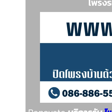
โพรงร