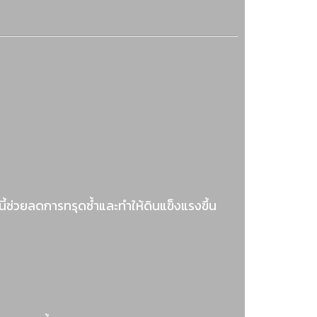
ี้ช่วยลดการทรุดซ้ำและทำให้ดินแข็งแรงขึ้น