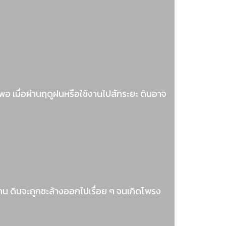
ีพอ เมื่อผ่านฤดูฝนหรือใช้งานไปสักระยะ ดินอาจ
นาน ดินจะถูกชะล้างออกไปเรื่อย ๆ จนเกิดโพรง