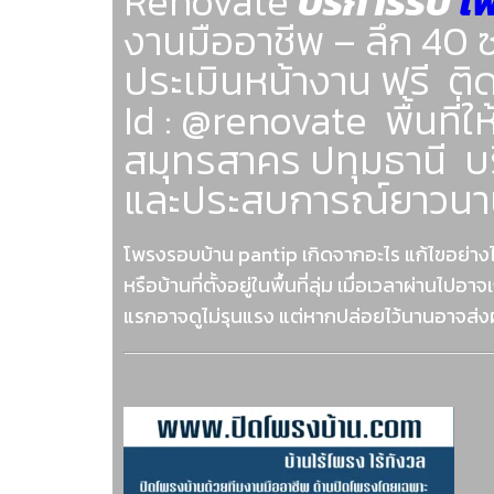
Renovate
บริการรับ
โ
งานมืออาชีพ – ลึก 40 
ประเมินหน้างาน ฟรี ต
Id : @renovate พื้นที
สมุทรสาคร ปทุมธานี บ
และประสบการณ์ยาวนา
โพรงรอบบ้าน pantip เกิดจากอะไร แก้ไขอย่างไ
หรือบ้านที่ตั้งอยู่ในพื้นที่ลุ่ม เมื่อเวลาผ่า
แรกอาจดูไม่รุนแรง แต่หากปล่อยไว้นานอาจส่