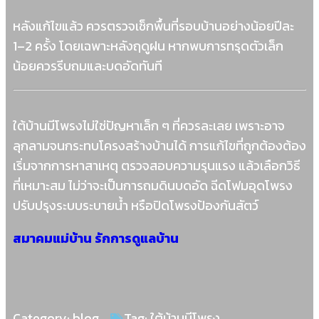
หลังแก้ไขแล้ว ควรตรวจเช็กพื้นที่รอบบ้านอย่างน้อยปีละ
1–2 ครั้ง โดยเฉพาะหลังฤดูฝน หากพบการทรุดตัวเล็ก
น้อยควรรีบถมและบดอัดทันที
ใต้บ้านมีโพรงไม่ใช่ปัญหาเล็ก ๆ ที่ควรละเลย เพราะอาจ
ลุกลามจนกระทบโครงสร้างบ้านได้ การแก้ไขที่ถูกต้องต้อง
เริ่มจากการหาสาเหตุ ตรวจสอบความรุนแรง แล้วเลือกวิธี
ที่เหมาะสม ไม่ว่าจะเป็นการถมดินบดอัด ฉีดโฟมอุดโพรง
ปรับปรุงระบบระบายน้ำ หรือปิดโพรงป้องกันสัตว์
สมาคมแม่บ้าน รักการดูแลบ้าน
Category:
blog
Tag:
ใต้บ้านมีโพรง