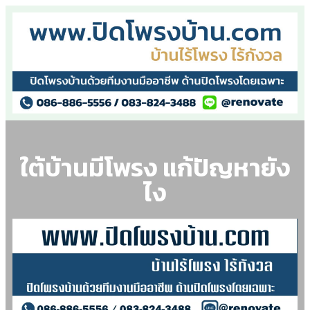
ใต้บ้านมีโพรง แก้ปัญหายัง
ไง