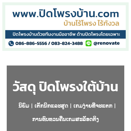
วัสดุ ปิดโพรงใต้บ้าน
ນິຍົມ
ເຕັກນິກແລະສູດ
ເກມງ່າຍທີ່ຈະແຕກ
ການທົບທວນຄືນເກມສະລັອດຕິງ